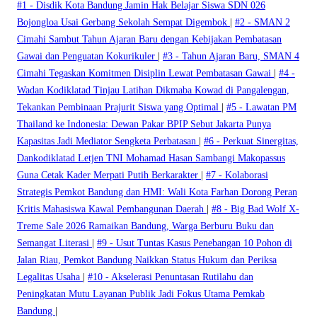
#1 -
Disdik Kota Bandung Jamin Hak Belajar Siswa SDN 026
Bojongloa Usai Gerbang Sekolah Sempat Digembok
|
#2 -
SMAN 2
Cimahi Sambut Tahun Ajaran Baru dengan Kebijakan Pembatasan
Gawai dan Penguatan Kokurikuler
|
#3 -
Tahun Ajaran Baru, SMAN 4
Cimahi Tegaskan Komitmen Disiplin Lewat Pembatasan Gawai
|
#4 -
Wadan Kodiklatad Tinjau Latihan Dikmaba Kowad di Pangalengan,
Tekankan Pembinaan Prajurit Siswa yang Optimal
|
#5 -
Lawatan PM
Thailand ke Indonesia: Dewan Pakar BPIP Sebut Jakarta Punya
Kapasitas Jadi Mediator Sengketa Perbatasan
|
#6 -
Perkuat Sinergitas,
Dankodiklatad Letjen TNI Mohamad Hasan Sambangi Makopassus
Guna Cetak Kader Merpati Putih Berkarakter
|
#7 -
Kolaborasi
Strategis Pemkot Bandung dan HMI: Wali Kota Farhan Dorong Peran
Kritis Mahasiswa Kawal Pembangunan Daerah
|
#8 -
Big Bad Wolf X-
Treme Sale 2026 Ramaikan Bandung, Warga Berburu Buku dan
Semangat Literasi
|
#9 -
Usut Tuntas Kasus Penebangan 10 Pohon di
Jalan Riau, Pemkot Bandung Naikkan Status Hukum dan Periksa
Legalitas Usaha
|
#10 -
Akselerasi Penuntasan Rutilahu dan
Peningkatan Mutu Layanan Publik Jadi Fokus Utama Pemkab
Bandung
|