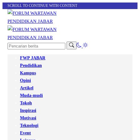
SCROLL TO CONTINUE WITH CONTENT
FWP JABAR
Pendidikan
Kampus
Opini
Artikel
Muda-mudi
Tokoh
Inspirasi
Motivasi
Teknologi
Event