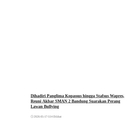
Dihadiri Panglima Kopassus hingga Stafsus Wapres,
Reuni Akbar SMAN 2 Bandung Suarakan Perang
Lawan Bullying
2026-05-17
•
514 Dilihat