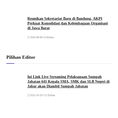
Resmikan Sekretariat Baru di Bandung, AKPI
Perkuat Konsolidasi dan Kelembagaan Organisasi
di Jawa Barat
2026-08-08
•
14 Dilihat
Pilihan Editor
Ini Link Live Streaming Pelaksanaan Sumpah
Jabatan 641 Kepala SMA, SMK dan SLB Negeri di
Jabar akan Diambil Sumpah Jabatan
2025-10-29
•
712 Dilihat