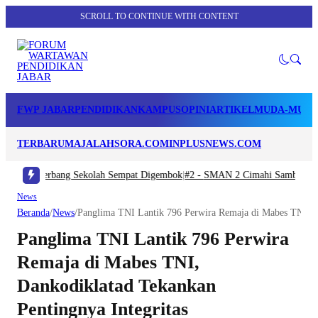
SCROLL TO CONTINUE WITH CONTENT
FWP JABAR
PENDIDIKAN
KAMPUS
OPINI
ARTIKEL
MUDA-MUDI
TERBARU
MAJALAHSORA.COM
INPLUSNEWS.COM
erbang Sekolah Sempat Digembok
|
#2 -
SMAN 2 Cimahi Sambut Tahun Ajaran B
News
Beranda
/
News
/
Panglima TNI Lantik 796 Perwira Remaja di Mabes TNI, Da
Panglima TNI Lantik 796 Perwira
Remaja di Mabes TNI,
Dankodiklatad Tekankan
Pentingnya Integritas