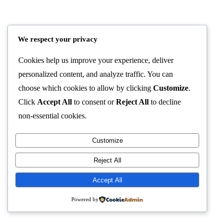
We respect your privacy
Cookies help us improve your experience, deliver
Usung Tema ‘Jagat Arunika’, SMAN 1 Ciwidey
personalized content, and analyze traffic. You can
Sukses Gelar MPLS 2026/2027 yang Edukatif dan
choose which cookies to allow by clicking
Customize
.
Bebas Perundungan
Click
Accept All
to consent or
Reject All
to decline
2026-07-17
•
486 Dilihat
non-essential cookies.
Customize
Reject All
Accept All
Powered by