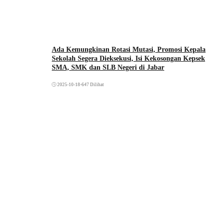
Ada Kemungkinan Rotasi Mutasi, Promosi Kepala
Sekolah Segera Dieksekusi, Isi Kekosongan Kepsek
SMA, SMK dan SLB Negeri di Jabar
2025-10-18
•
647 Dilihat