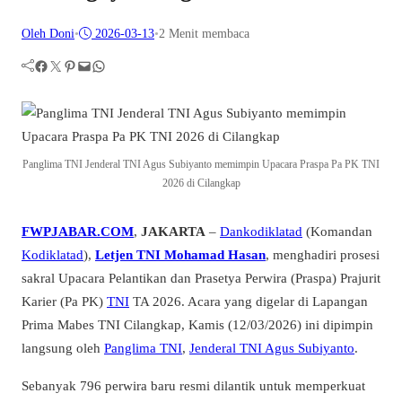
Oleh Doni
•
2026-03-13
•
2 Menit membaca
Facebook
Twitter
Pinterest
Mail
WhatsApp
Panglima TNI Jenderal TNI Agus Subiyanto memimpin Upacara Praspa Pa PK TNI
2026 di Cilangkap
FWPJABAR.COM
,
JAKARTA
–
Dankodiklatad
(Komandan
Kodiklatad
),
Letjen TNI Mohamad Hasan
, menghadiri prosesi
sakral Upacara Pelantikan dan Prasetya Perwira (Praspa) Prajurit
Karier (Pa PK)
TNI
TA 2026. Acara yang digelar di Lapangan
Prima Mabes TNI Cilangkap, Kamis (12/03/2026) ini dipimpin
langsung oleh
Panglima TNI
,
Jenderal TNI Agus Subiyanto
.
Sebanyak 796 perwira baru resmi dilantik untuk memperkuat