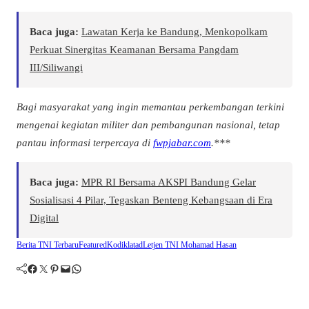
Baca juga:
Lawatan Kerja ke Bandung, Menkopolkam
Perkuat Sinergitas Keamanan Bersama Pangdam
III/Siliwangi
Bagi masyarakat yang ingin memantau perkembangan terkini
mengenai kegiatan militer dan pembangunan nasional, tetap
pantau informasi terpercaya di
fwpjabar.com
.***
Baca juga:
MPR RI Bersama AKSPI Bandung Gelar
Sosialisasi 4 Pilar, Tegaskan Benteng Kebangsaan di Era
Digital
Berita TNI Terbaru
Featured
Kodiklatad
Letjen TNI Mohamad Hasan
Facebook
Twitter
Pinterest
Mail
WhatsApp