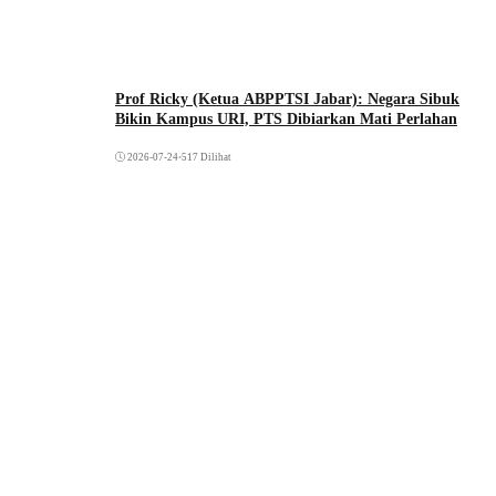
Prof Ricky (Ketua ABPPTSI Jabar): Negara Sibuk
Bikin Kampus URI, PTS Dibiarkan Mati Perlahan
2026-07-24
•
517 Dilihat