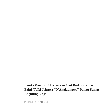
Lansia Produktif Lestarikan Seni Budaya, Purna
Bakti TVRI Jakarta “D’Angklungers” Pukau Saung
Angklung Udjo
2026-07-29
•
17 Dilihat