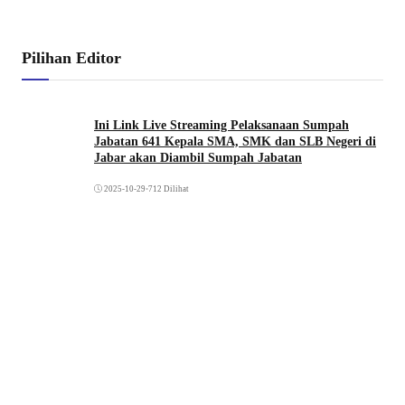
Pilihan Editor
Ini Link Live Streaming Pelaksanaan Sumpah
Jabatan 641 Kepala SMA, SMK dan SLB Negeri di
Jabar akan Diambil Sumpah Jabatan
2025-10-29
•
712 Dilihat