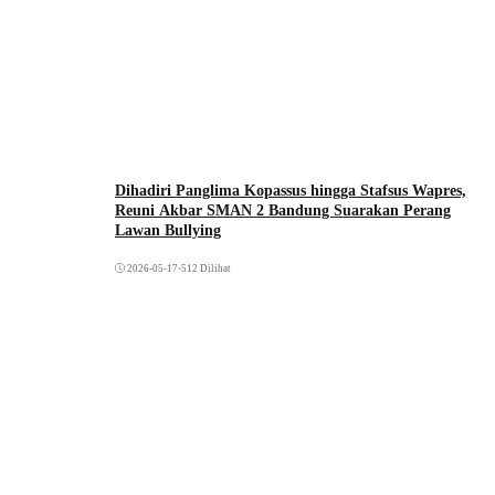
Dihadiri Panglima Kopassus hingga Stafsus Wapres,
Reuni Akbar SMAN 2 Bandung Suarakan Perang
Lawan Bullying
2026-05-17
•
512 Dilihat