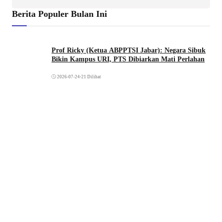
Berita Populer Bulan Ini
Prof Ricky (Ketua ABPPTSI Jabar): Negara Sibuk
Bikin Kampus URI, PTS Dibiarkan Mati Perlahan
2026-07-24
•
21 Dilihat