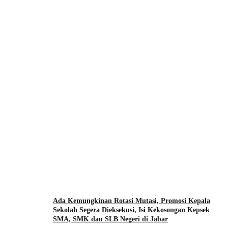
Ada Kemungkinan Rotasi Mutasi, Promosi Kepala
Sekolah Segera Dieksekusi, Isi Kekosongan Kepsek
SMA, SMK dan SLB Negeri di Jabar