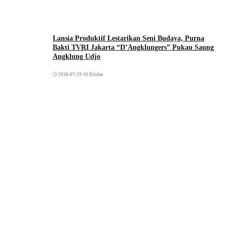
Lansia Produktif Lestarikan Seni Budaya, Purna
Bakti TVRI Jakarta “D’Angklungers” Pukau Saung
Angklung Udjo
2026-07-29
•
16 Dilihat