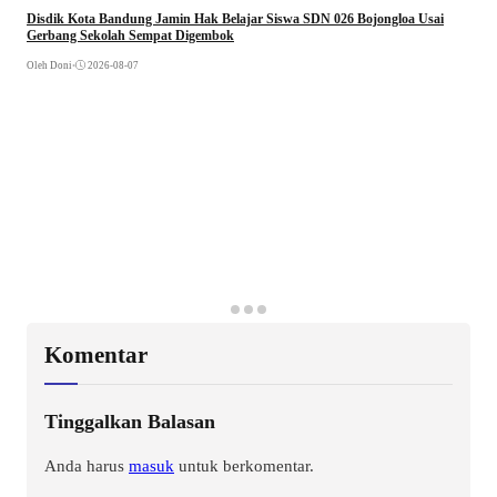
Disdik Kota Bandung Jamin Hak Belajar Siswa SDN 026 Bojongloa Usai
Gerbang Sekolah Sempat Digembok
Oleh Doni
•
2026-08-07
Komentar
Tinggalkan Balasan
Anda harus
masuk
untuk berkomentar.