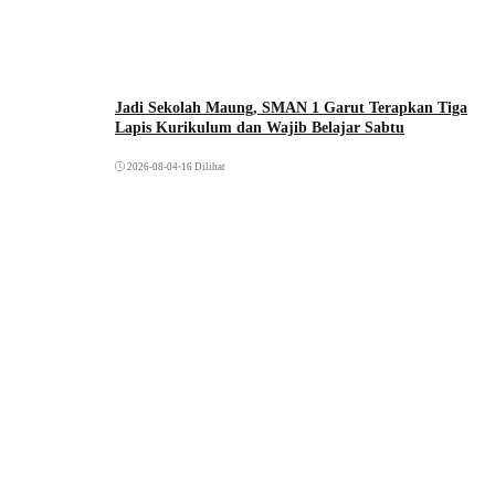
Jadi Sekolah Maung, SMAN 1 Garut Terapkan Tiga
Lapis Kurikulum dan Wajib Belajar Sabtu
2026-08-04
•
16 Dilihat