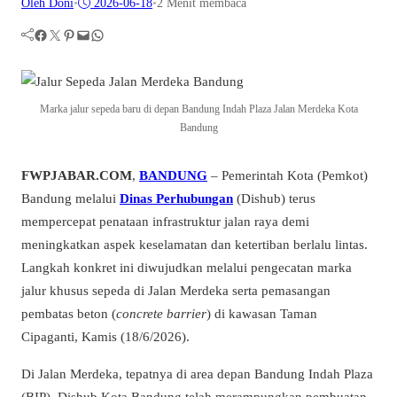
Oleh Doni
•
2026-06-18
•
2 Menit membaca
Facebook
Twitter
Pinterest
Mail
WhatsApp
Marka jalur sepeda baru di depan Bandung Indah Plaza Jalan Merdeka Kota
Bandung
FWPJABAR.COM
,
BANDUNG
– Pemerintah Kota (Pemkot)
Bandung melalui
Dinas Perhubungan
(Dishub) terus
mempercepat penataan infrastruktur jalan raya demi
meningkatkan aspek keselamatan dan ketertiban berlalu lintas.
Langkah konkret ini diwujudkan melalui pengecatan marka
jalur khusus sepeda di Jalan Merdeka serta pemasangan
pembatas beton (
concrete barrier
) di kawasan Taman
Cipaganti, Kamis (18/6/2026).
Di Jalan Merdeka, tepatnya di area depan Bandung Indah Plaza
(BIP), Dishub Kota Bandung telah merampungkan pembuatan