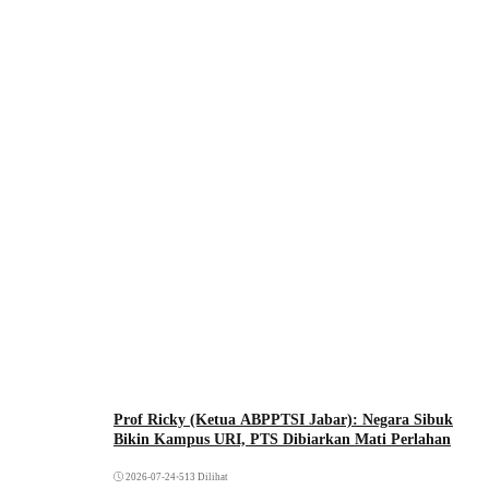
Prof Ricky (Ketua ABPPTSI Jabar): Negara Sibuk
Bikin Kampus URI, PTS Dibiarkan Mati Perlahan
2026-07-24
•
513 Dilihat