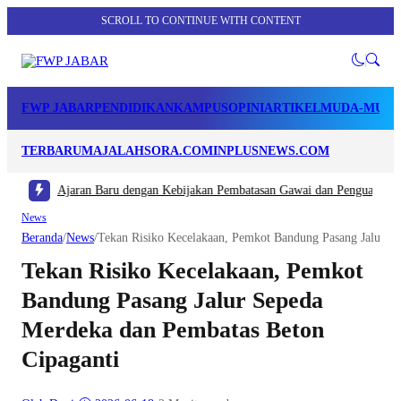
SCROLL TO CONTINUE WITH CONTENT
FWP JABAR
PENDIDIKAN
KAMPUS
OPINI
ARTIKEL
MUDA-MUDI
TERBARU
MAJALAHSORA.COM
INPLUSNEWS.COM
aran Baru dengan Kebijakan Pembatasan Gawai dan Penguatan Kokurikuler
|
#
News
Beranda
/
News
/
Tekan Risiko Kecelakaan, Pemkot Bandung Pasang Jalur S
Tekan Risiko Kecelakaan, Pemkot
Bandung Pasang Jalur Sepeda
Merdeka dan Pembatas Beton
Cipaganti